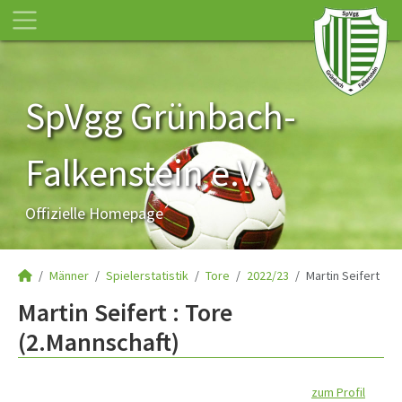
SpVgg Grünbach-
Falkenstein e.V.
Offizielle Homepage
Männer
Spielerstatistik
Tore
2022/23
Martin Seifert
Martin Seifert : Tore
(2.Mannschaft)
zum Profil