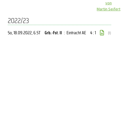
von
Martin Seifert
2022/23
So, 18.09.2022
, 6.ST
Grb.-Fst. II
:
Eintracht AE
4 : 1
(1)