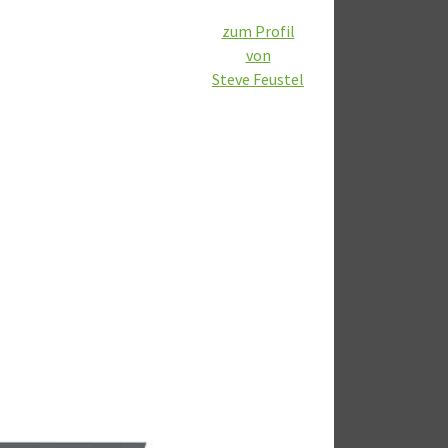
zum Profil
von
Steve Feustel