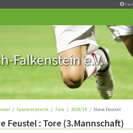
Fac
-Falkenstein e.V.
nner
Spielerstatistik
Tore
2018/19
Steve Feustel
e Feustel : Tore (3.Mannschaft)