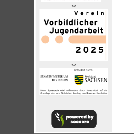
<>
<>