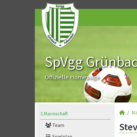
SpVgg Grünbach
Offizielle Homepage
Mä
1.Mannschaft
Stev
Team
Spielplan