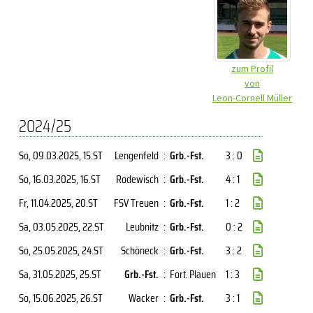
zum Profil
von
Leon-Cornell Müller
2024/25
So, 09.03.2025
, 15.ST
Lengenfeld
:
Grb.-Fst.
3 : 0
So, 16.03.2025
, 16.ST
Rodewisch
:
Grb.-Fst.
4 : 1
Fr, 11.04.2025
, 20.ST
FSV Treuen
:
Grb.-Fst.
1 : 2
Sa, 03.05.2025
, 22.ST
Leubnitz
:
Grb.-Fst.
0 : 2
So, 25.05.2025
, 24.ST
Schöneck
:
Grb.-Fst.
3 : 2
Sa, 31.05.2025
, 25.ST
Grb.-Fst.
:
Fort. Plauen
1 : 3
So, 15.06.2025
, 26.ST
Wacker
:
Grb.-Fst.
3 : 1