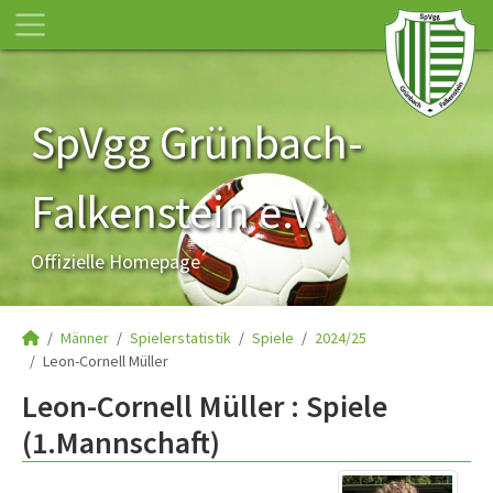
SpVgg Grünbach-
Falkenstein e.V.
Offizielle Homepage
Männer
Spielerstatistik
Spiele
2024/25
Leon-Cornell Müller
Leon-Cornell Müller : Spiele
(1.Mannschaft)