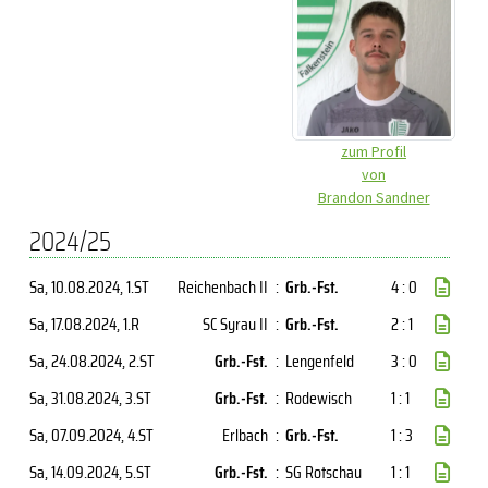
zum Profil
von
Brandon Sandner
2024/25
Sa, 10.08.2024
, 1.ST
Reichenbach II
:
Grb.-Fst.
4 : 0
Sa, 17.08.2024
, 1.R
SC Syrau II
:
Grb.-Fst.
2 : 1
Sa, 24.08.2024
, 2.ST
Grb.-Fst.
:
Lengenfeld
3 : 0
Sa, 31.08.2024
, 3.ST
Grb.-Fst.
:
Rodewisch
1 : 1
Sa, 07.09.2024
, 4.ST
Erlbach
:
Grb.-Fst.
1 : 3
Sa, 14.09.2024
, 5.ST
Grb.-Fst.
:
SG Rotschau
1 : 1