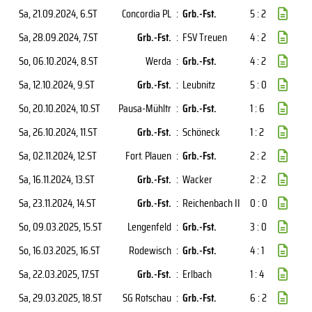
Sa, 21.09.2024
, 6.ST
Concordia PL
:
Grb.-Fst.
5 : 2
Sa, 28.09.2024
, 7.ST
Grb.-Fst.
:
FSV Treuen
4 : 2
So, 06.10.2024
, 8.ST
Werda
:
Grb.-Fst.
4 : 2
Sa, 12.10.2024
, 9.ST
Grb.-Fst.
:
Leubnitz
5 : 0
So, 20.10.2024
, 10.ST
Pausa-Mühltr
:
Grb.-Fst.
1 : 6
Sa, 26.10.2024
, 11.ST
Grb.-Fst.
:
Schöneck
1 : 2
Sa, 02.11.2024
, 12.ST
Fort. Plauen
:
Grb.-Fst.
2 : 2
Sa, 16.11.2024
, 13.ST
Grb.-Fst.
:
Wacker
2 : 2
Sa, 23.11.2024
, 14.ST
Grb.-Fst.
:
Reichenbach II
0 : 0
So, 09.03.2025
, 15.ST
Lengenfeld
:
Grb.-Fst.
3 : 0
So, 16.03.2025
, 16.ST
Rodewisch
:
Grb.-Fst.
4 : 1
Sa, 22.03.2025
, 17.ST
Grb.-Fst.
:
Erlbach
1 : 4
Sa, 29.03.2025
, 18.ST
SG Rotschau
:
Grb.-Fst.
6 : 2