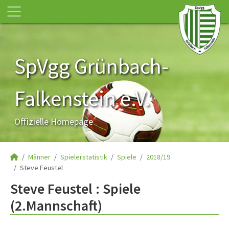
SpVgg Grünbach-
Falkenstein e.V.
Offizielle Homepage
Männer
Spielerstatistik
Spiele
2018/19
Steve Feustel
Steve Feustel : Spiele
(2.Mannschaft)