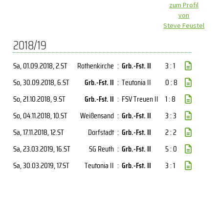
zum Profil
von
Steve Feustel
2018/19
Sa, 01.09.2018
, 2.ST
Rothenkirche
:
Grb.-Fst. II
3 : 1
So, 30.09.2018
, 6.ST
Grb.-Fst. II
:
Teutonia II
0 : 8
So, 21.10.2018
, 9.ST
Grb.-Fst. II
:
FSV Treuen II
1 : 8
So, 04.11.2018
, 10.ST
Weißensand
:
Grb.-Fst. II
3 : 3
Sa, 17.11.2018
, 12.ST
Dorfstadt
:
Grb.-Fst. II
2 : 2
Sa, 23.03.2019
, 16.ST
SG Reuth
:
Grb.-Fst. II
5 : 0
Sa, 30.03.2019
, 17.ST
Teutonia II
:
Grb.-Fst. II
3 : 1