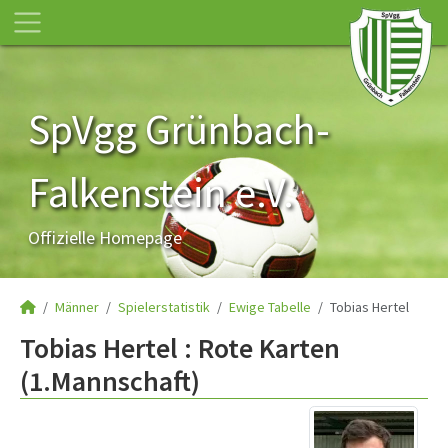
SpVgg Grünbach-
Falkenstein e.V.
Offizielle Homepage
Männer
Spielerstatistik
Ewige Tabelle
Tobias Hertel
Tobias Hertel : Rote Karten
(1.Mannschaft)