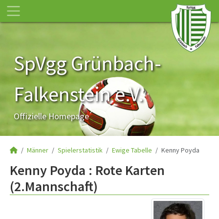
SpVgg Grünbach-
Falkenstein e.V.
Offizielle Homepage
Männer
Spielerstatistik
Ewige Tabelle
Kenny Poyda
Kenny Poyda : Rote Karten
(2.Mannschaft)