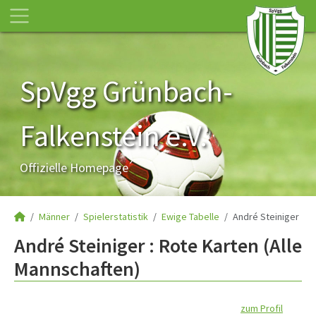
SpVgg Grünbach-
Falkenstein e.V.
Offizielle Homepage
Männer
Spielerstatistik
Ewige Tabelle
André Steiniger
André Steiniger : Rote Karten (Alle
Mannschaften)
zum Profil