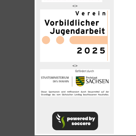
<>
<>