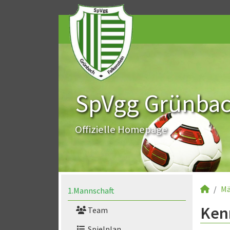
SpVgg Grünbach
Offizielle Homepage
Mä
1.Mannschaft
Kenn
Team
Spielplan