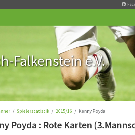
Fac
-Falkenstein e.V.
nner
Spielerstatistik
2015/16
Kenny Poyda
y Poyda : Rote Karten (3.Mannsc