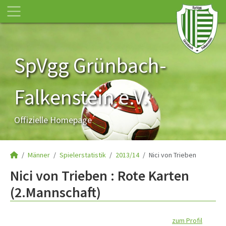
SpVgg Grünbach-
Falkenstein e.V.
Offizielle Homepage
Männer
Spielerstatistik
2013/14
Nici von Trieben
Nici von Trieben : Rote Karten
(2.Mannschaft)
zum Profil