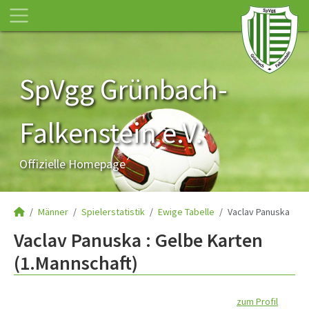
SpVgg Grünbach-
Falkenstein e.V.
Offizielle Homepage
Männer
Spielerstatistik
Ewige Tabelle
Vaclav Panuska
Vaclav Panuska : Gelbe Karten
(1.Mannschaft)
zum Profil