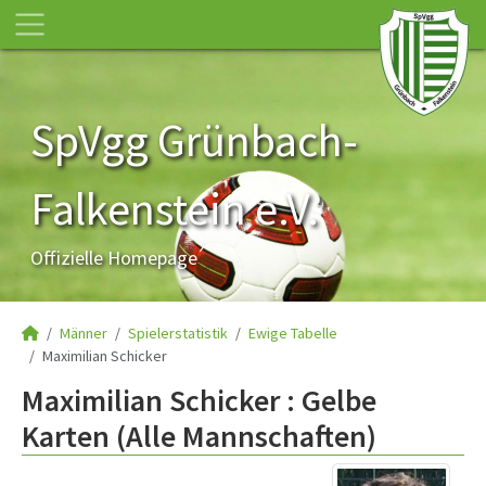
SpVgg Grünbach-
Falkenstein e.V.
Offizielle Homepage
Männer
Spielerstatistik
Ewige Tabelle
Maximilian Schicker
Maximilian Schicker : Gelbe
Karten (Alle Mannschaften)