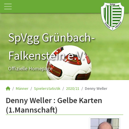
SpVgg Grünbach-
Falkenstein e.V.
Offizielle Homepage
Männer
Spielerstatistik
2020/21
Denny Weller
Denny Weller : Gelbe Karten
(1.Mannschaft)