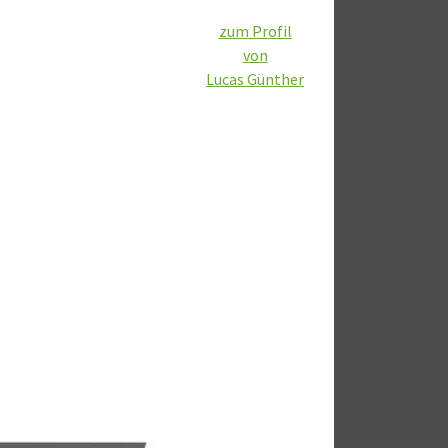
zum Profil
von
Lucas Günther