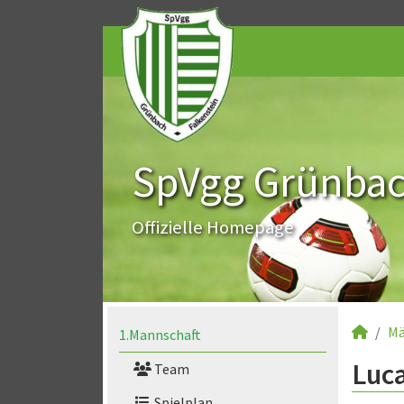
SpVgg Grünbach
Offizielle Homepage
Mä
1.Mannschaft
Luca
Team
Spielplan