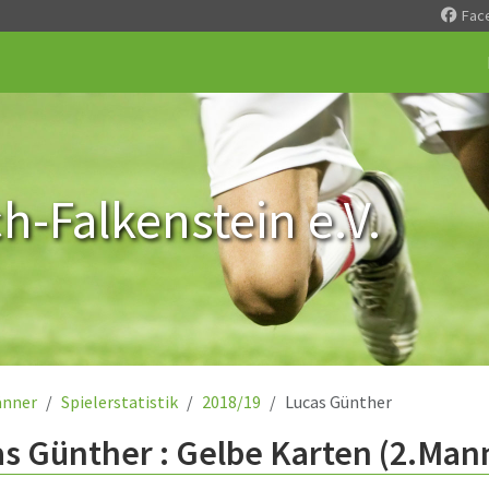
Fac
-Falkenstein e.V.
nner
Spielerstatistik
2018/19
Lucas Günther
s Günther : Gelbe Karten (2.Man