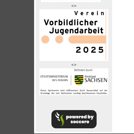
<>
<>