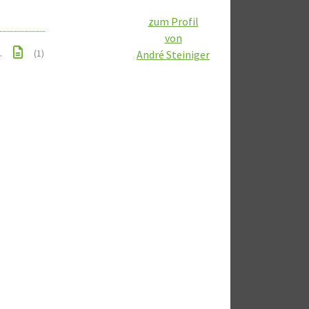
zum Profil
von
.
(1)
André Steiniger