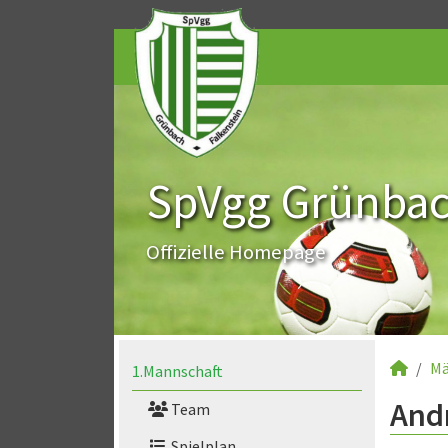
SpVgg Grünbach
Offizielle Homepage
Mä
1.Mannschaft
Andr
Team
Spielplan