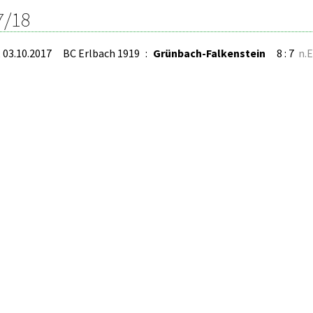
7/18
, 03.10.2017
BC Erlbach 1919
:
Grünbach-Falkenstein
8 : 7
n.E