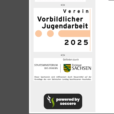
<>
<>