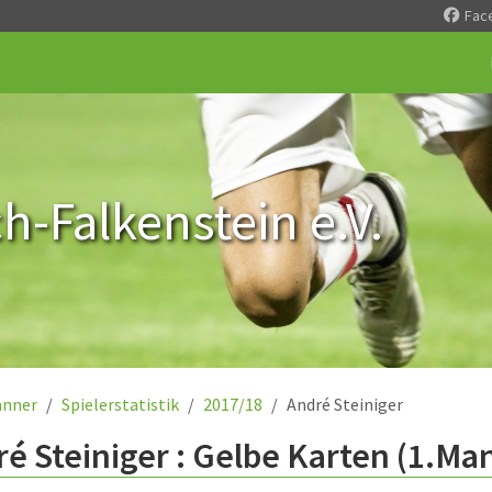
Fac
-Falkenstein e.V.
nner
Spielerstatistik
2017/18
André Steiniger
é Steiniger : Gelbe Karten (1.Ma