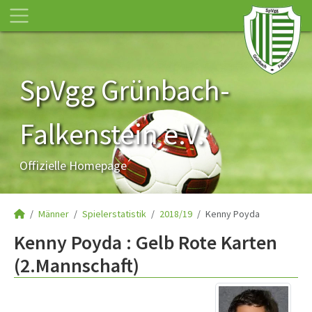
SpVgg Grünbach-
Falkenstein e.V.
Offizielle Homepage
Männer
Spielerstatistik
2018/19
Kenny Poyda
Kenny Poyda : Gelb Rote Karten
(2.Mannschaft)