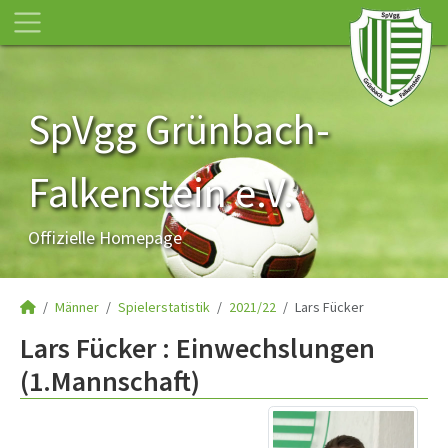
SpVgg Grünbach-
Falkenstein e.V.
Offizielle Homepage
Männer
Spielerstatistik
2021/22
Lars Fücker
Lars Fücker : Einwechslungen
(1.Mannschaft)