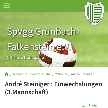
SpVgg Grünbach-
Falkenstein e.V.
Offizielle Homepage
Männer
Spielerstatistik
2015/16
André Steiniger
André Steiniger : Einwechslungen
(3.Mannschaft)
zum Profil