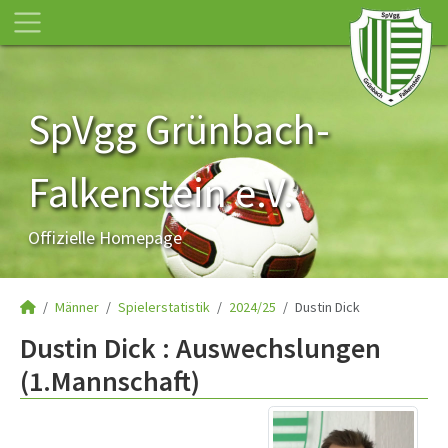
SpVgg Grünbach-
Falkenstein e.V.
Offizielle Homepage
Männer
Spielerstatistik
2024/25
Dustin Dick
Dustin Dick : Auswechslungen
(1.Mannschaft)