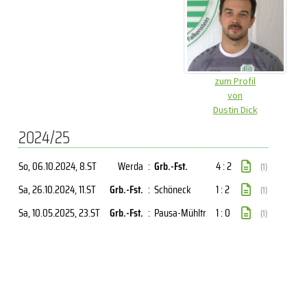
zum Profil
von
Dustin Dick
2024/25
So, 06.10.2024
, 8.ST
Werda
:
Grb.-Fst.
4 : 2
(1)
Sa, 26.10.2024
, 11.ST
Grb.-Fst.
:
Schöneck
1 : 2
(1)
Sa, 10.05.2025
, 23.ST
Grb.-Fst.
:
Pausa-Mühltr
1 : 0
(1)