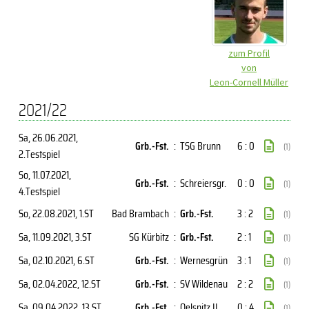
zum Profil
von
Leon-Cornell Müller
2021/22
Sa, 26.06.2021
,
Grb.-Fst.
:
TSG Brunn
6 : 0
(1)
2.Testspiel
So, 11.07.2021
,
Grb.-Fst.
:
Schreiersgr.
0 : 0
(1)
4.Testspiel
So, 22.08.2021
, 1.ST
Bad Brambach
:
Grb.-Fst.
3 : 2
(1)
Sa, 11.09.2021
, 3.ST
SG Kürbitz
:
Grb.-Fst.
2 : 1
(1)
Sa, 02.10.2021
, 6.ST
Grb.-Fst.
:
Wernesgrün
3 : 1
(1)
Sa, 02.04.2022
, 12.ST
Grb.-Fst.
:
SV Wildenau
2 : 2
(1)
Sa, 09.04.2022
, 13.ST
Grb.-Fst.
:
Oelsnitz II
0 : 4
(1)