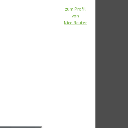
zum Profil
von
Nico Reuter