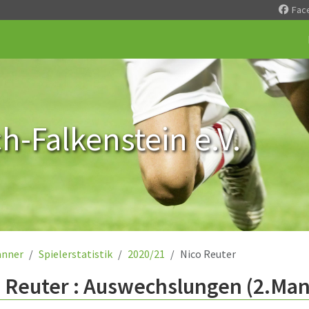
Fac
-Falkenstein e.V.
nner
Spielerstatistik
2020/21
Nico Reuter
 Reuter : Auswechslungen (2.Man