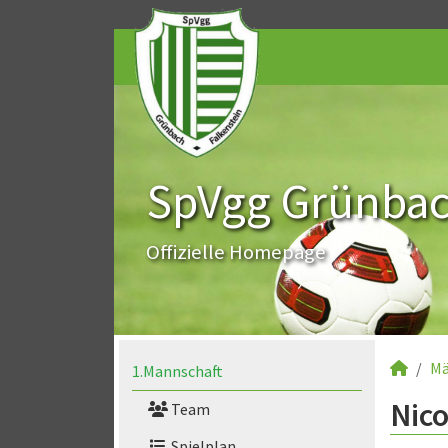
SpVgg Grünbach
Offizielle Homepage
Mä
1.Mannschaft
Nico
Team
Spielplan