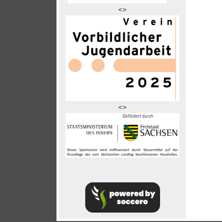
<>
<>