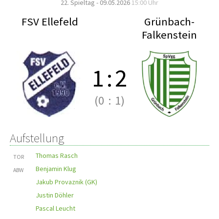
22. Spieltag - 09.05.2026
15:00 Uhr
FSV Ellefeld
Grünbach-
Falkenstein
1
:
2
(0
:
1)
Aufstellung
Thomas Rasch
TOR
Benjamin Klug
ABW
Jakub Provaznik (GK)
Justin Döhler
Pascal Leucht