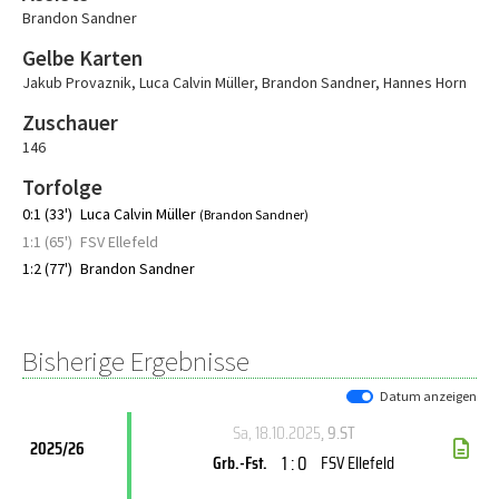
Brandon Sandner
Gelbe Karten
Jakub Provaznik
,
Luca Calvin Müller
,
Brandon Sandner
,
Hannes Horn
Zuschauer
146
Torfolge
0:1 (33')
Luca Calvin Müller
(Brandon Sandner)
1:1 (65')
FSV Ellefeld
1:2 (77')
Brandon Sandner
Bisherige Ergebnisse
Datum anzeigen
Sa, 18.10.2025
, 9.ST
2025/26
1 : 0
Grb.-Fst.
FSV Ellefeld