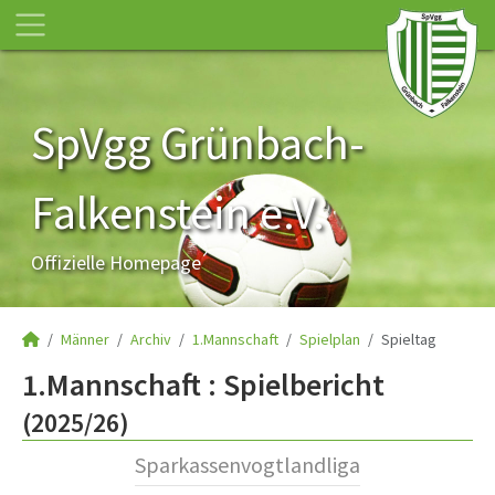
SpVgg Grünbach-
Falkenstein e.V.
Offizielle Homepage
Männer
Archiv
1.Mannschaft
Spielplan
Spieltag
1.Mannschaft :
Spielbericht
(2025/26)
Sparkassenvogtlandliga