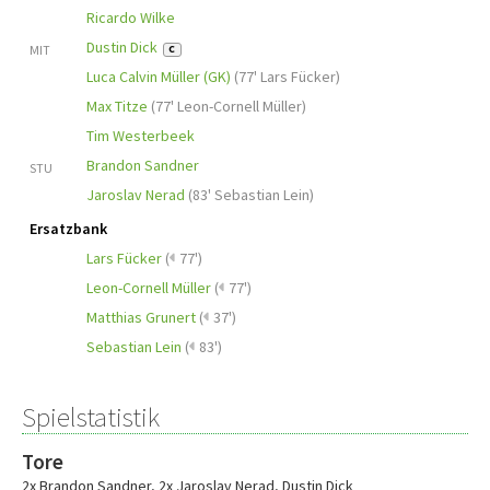
Ricardo Wilke
Dustin Dick
MIT
C
Luca Calvin Müller (GK)
(
77' Lars Fücker
)
Max Titze
(
77' Leon-Cornell Müller
)
Tim Westerbeek
Brandon Sandner
STU
Jaroslav Nerad
(
83' Sebastian Lein
)
Ersatzbank
Lars Fücker
(
77')
Leon-Cornell Müller
(
77')
Matthias Grunert
(
37')
Sebastian Lein
(
83')
Spielstatistik
Tore
2x Brandon Sandner
,
2x Jaroslav Nerad
,
Dustin Dick