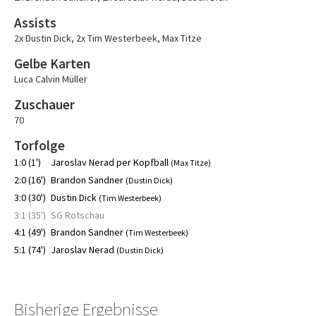
Assists
2x Dustin Dick
,
2x Tim Westerbeek
,
Max Titze
Gelbe Karten
Luca Calvin Müller
Zuschauer
70
Torfolge
1:0 (1')
Jaroslav Nerad per Kopfball
(Max Titze)
2:0 (16')
Brandon Sandner
(Dustin Dick)
3:0 (30')
Dustin Dick
(Tim Westerbeek)
3:1 (35')
SG Rotschau
4:1 (49')
Brandon Sandner
(Tim Westerbeek)
5:1 (74')
Jaroslav Nerad
(Dustin Dick)
Bisherige Ergebnisse