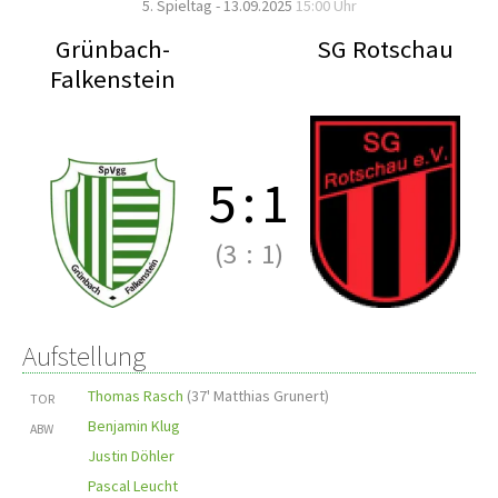
5. Spieltag - 13.09.2025
15:00 Uhr
Grünbach-
SG Rotschau
Falkenstein
5
:
1
(3
:
1)
Aufstellung
Thomas Rasch
(
37' Matthias Grunert
)
TOR
Benjamin Klug
ABW
Justin Döhler
Pascal Leucht