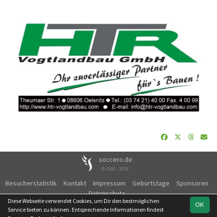
soccero.de
© 2006 - 2026
Besucherstatistik
Kontakt
Impressum
Geburtstage
Sponsoren
Datenschutz
Diese Webseite verwendet Cookies, um Dir den bestmöglichen
OK
Service bieten zu können. Entsprechende Informationen findest