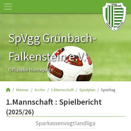
SpVgg Grünbach-
Falkenstein e.V.
Offizielle Homepage
Männer
Archiv
1.Mannschaft
Spielplan
Spieltag
1.Mannschaft :
Spielbericht
(2025/26)
Sparkassenvogtlandliga