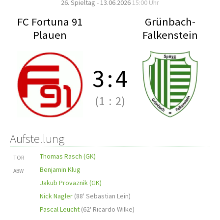
26. Spieltag - 13.06.2026
15:00 Uhr
FC Fortuna 91
Grünbach-
Plauen
Falkenstein
3
:
4
(1
:
2)
Aufstellung
Thomas Rasch (GK)
TOR
Benjamin Klug
ABW
Jakub Provaznik (GK)
Nick Nagler
(
88' Sebastian Lein
)
Pascal Leucht
(
62' Ricardo Wilke
)