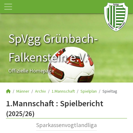
SpVgg Grünbach-
Falkenstein e.V.
Offizielle Homepage
Männer
Archiv
1.Mannschaft
Spielplan
Spieltag
1.Mannschaft :
Spielbericht
(2025/26)
Sparkassenvogtlandliga