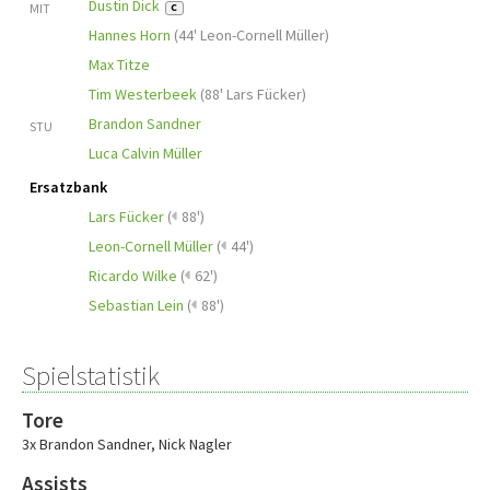
Dustin Dick
MIT
C
Hannes Horn
(
44' Leon-Cornell Müller
)
Max Titze
Tim Westerbeek
(
88' Lars Fücker
)
Brandon Sandner
STU
Luca Calvin Müller
Ersatzbank
Lars Fücker
(
88')
Leon-Cornell Müller
(
44')
Ricardo Wilke
(
62')
Sebastian Lein
(
88')
Spielstatistik
Tore
3x Brandon Sandner
,
Nick Nagler
Assists