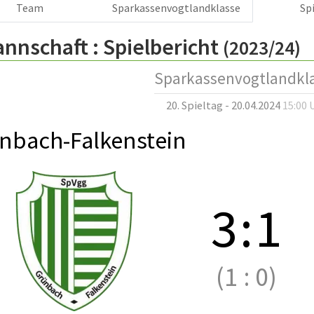
Team
Sparkassenvogtlandklasse
Sp
annschaft :
Spielbericht
(2023/24)
Sparkassenvogtlandkl
20. Spieltag - 20.04.2024
15:00 
nbach-Falkenstein
3
:
1
(1
:
0)