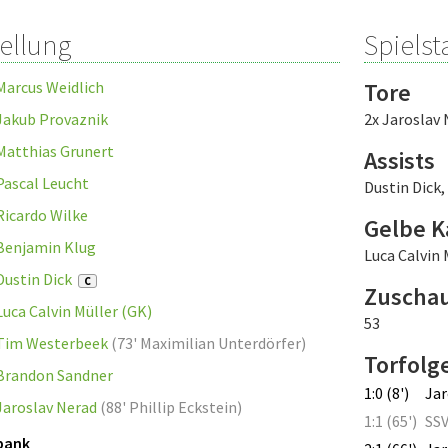
tellung
Spielsta
Marcus Weidlich
Tore
Jakub Provaznik
2x Jaroslav
Matthias Grunert
Assists
Pascal Leucht
Dustin Dick
,
Ricardo Wilke
Gelbe K
Benjamin Klug
Luca Calvin 
Dustin Dick
C
Zuscha
Luca Calvin Müller (GK)
53
Tim Westerbeek
(
73' Maximilian Unterdörfer
)
Torfolg
Brandon Sandner
1:0 (8')
Jar
Jaroslav Nerad
(
88' Phillip Eckstein
)
1:1 (65')
SS
bank