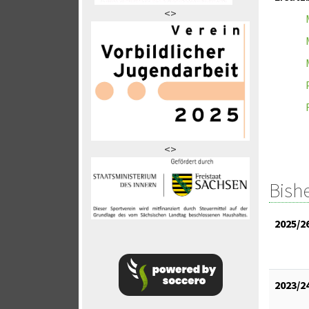
<>
<>
Bish
2025/2
2023/2