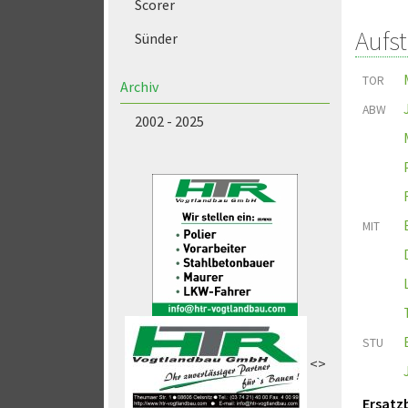
Scorer
Aufs
Sünder
TOR
Archiv
ABW
2002 - 2025
MIT
STU
<>
Ersatz