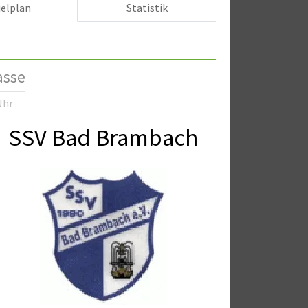
ielplan
Statistik
asse
Uhr
SSV Bad Brambach