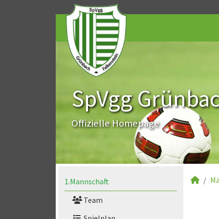
SpVgg Grünbach
Offizielle Homepage
Mä
1.Mannschaft
Team
Spielplan