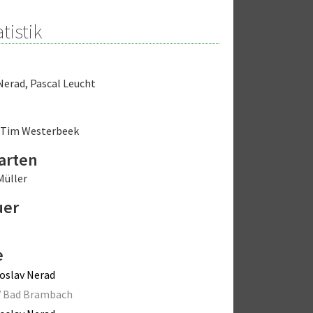
tistik
 Nerad
,
Pascal Leucht
Tim Westerbeek
arten
Müller
uer
e
oslav Nerad
V Bad Brambach