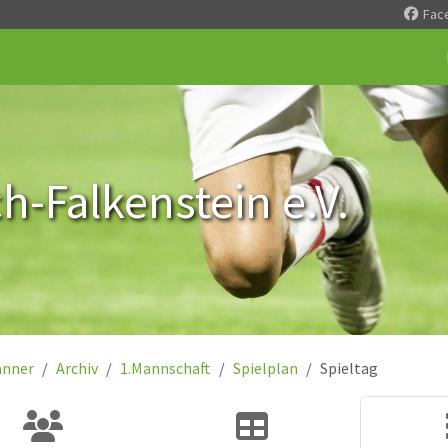
Fac
-Falkenstein e.V.
nner
Archiv
1.Mannschaft
Spielplan
Spieltag