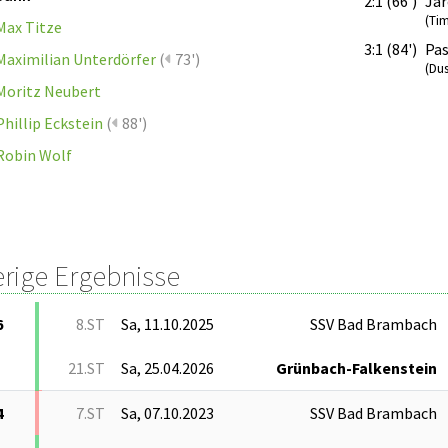
2:1 (66')
Jar
(Ti
Max Titze
3:1 (84')
Pas
Maximilian Unterdörfer
(
73')
(Dus
Moritz Neubert
Phillip Eckstein
(
88')
Robin Wolf
erige Ergebnisse
6
8.ST
Sa, 11.10.2025
SSV Bad Brambach
21.ST
Sa, 25.04.2026
Grünbach-Falkenstein
4
7.ST
Sa, 07.10.2023
SSV Bad Brambach