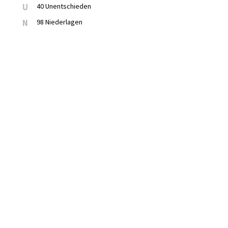
U
40 Unentschieden
N
98 Niederlagen