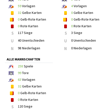
59
Vorlagen
4
Vorlagen
32
Gelbe Karten
0
Gelbe Karten
0
Gelb-Rote Karten
0
Gelb-Rote Karten
0
Rote Karten
0
Rote Karten
S
117 Siege
S
3 Siege
U
40 Unentschieden
U
0 Unentschieden
N
98 Niederlagen
N
0 Niederlagen
ALLE MANNSCHAFTEN
258
Spiele
99
Tore
63
Vorlagen
32
Gelbe Karten
0
Gelb-Rote Karten
0
Rote Karten
S
120 Siege