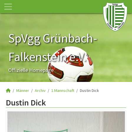
SpVgg Grünbach-
Falkenstein e.V.
Offizielle Homepage
Männer
Archiv
1.Mannschaft
Dustin Dick
Dustin Dick