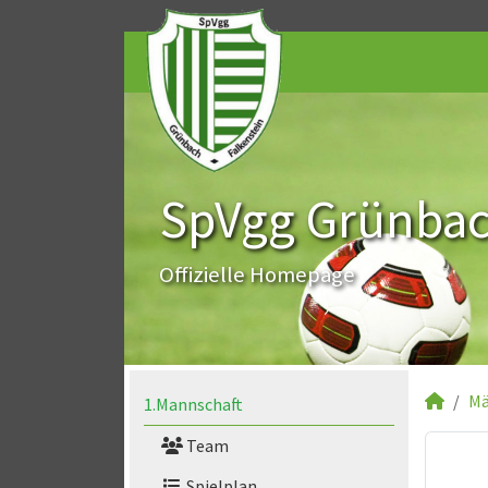
SpVgg Grünbach
Offizielle Homepage
Mä
1.Mannschaft
Team
Spielplan