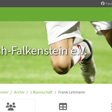
Fac
-Falkenstein e.V.
nner
Archiv
1.Mannschaft
Frank Lehmann