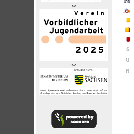
<>
S
U
<>
N