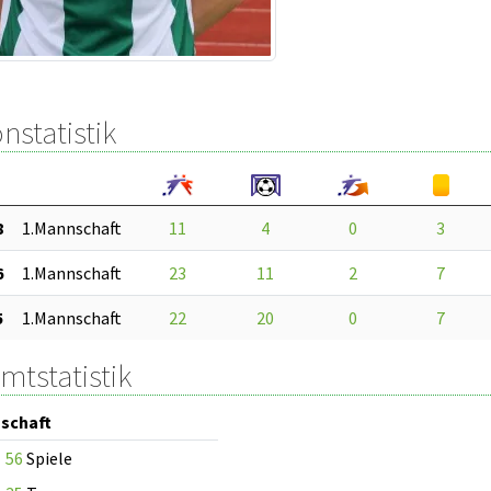
nstatistik
8
1.Mannschaft
11
4
0
3
6
1.Mannschaft
23
11
2
7
5
1.Mannschaft
22
20
0
7
mtstatistik
schaft
56
Spiele