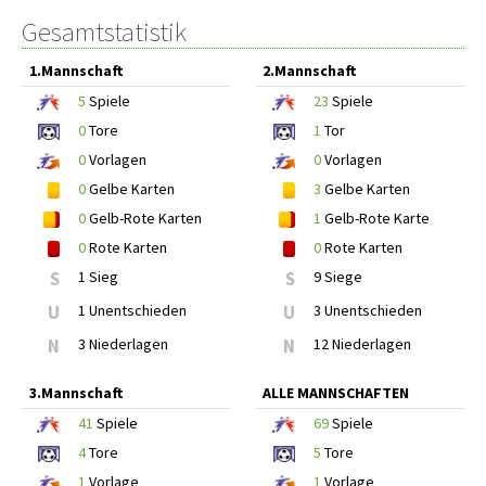
Gesamtstatistik
1.Mannschaft
2.Mannschaft
5
Spiele
23
Spiele
0
Tore
1
Tor
0
Vorlagen
0
Vorlagen
0
Gelbe Karten
3
Gelbe Karten
0
Gelb-Rote Karten
1
Gelb-Rote Karte
0
Rote Karten
0
Rote Karten
S
1 Sieg
S
9 Siege
U
1 Unentschieden
U
3 Unentschieden
N
3 Niederlagen
N
12 Niederlagen
3.Mannschaft
ALLE MANNSCHAFTEN
41
Spiele
69
Spiele
4
Tore
5
Tore
1
Vorlage
1
Vorlage