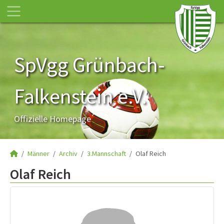
SpVgg Grünbach-
Falkenstein e.V.
Offizielle Homepage
Männer
Archiv
3.Mannschaft
Olaf Reich
Olaf Reich