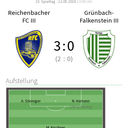
23. Spieltag - 12.05.2018
13:00 Uhr
Reichenbacher
Grünbach-
FC III
Falkenstein III
3
:
0
(2
:
0)
Aufstellung
A. Steiniger
N. Homann
(73' H. Fuchs)
M. Kirchner