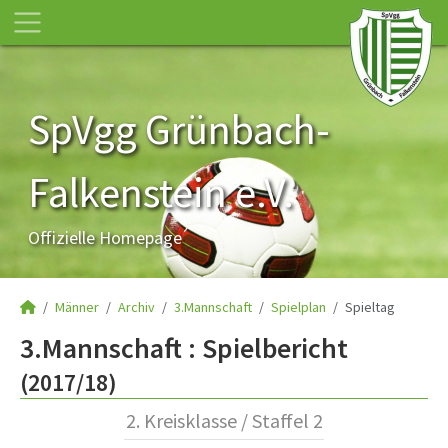
SpVgg Grünbach-
Falkenstein e.V.
Offizielle Homepage
Männer
Archiv
3.Mannschaft
Spielplan
Spieltag
3.Mannschaft :
Spielbericht
(2017/18)
2. Kreisklasse / Staffel 2