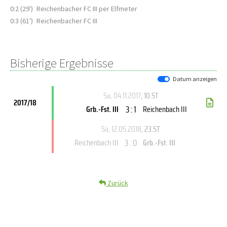
0:2 (29')
Reichenbacher FC III per Elfmeter
0:3 (61')
Reichenbacher FC III
Bisherige Ergebnisse
Datum anzeigen
Sa, 04.11.2017
, 10.ST
2017/18
3 : 1
Grb.-Fst. III
Reichenbach III
Sa, 12.05.2018
, 23.ST
3 : 0
Reichenbach III
Grb.-Fst. III
Zurück