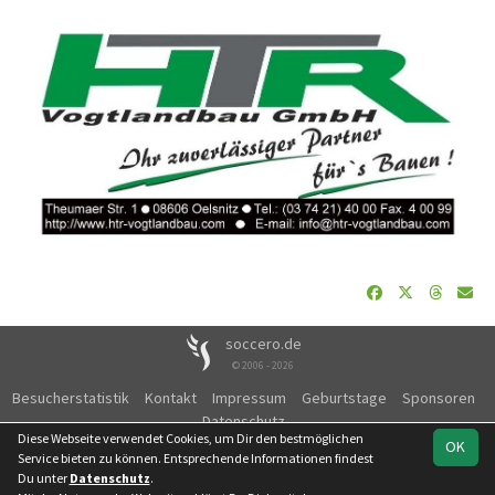
soccero.de
© 2006 - 2026
Besucherstatistik
Kontakt
Impressum
Geburtstage
Sponsoren
Datenschutz
Diese Webseite verwendet Cookies, um Dir den bestmöglichen
OK
Service bieten zu können. Entsprechende Informationen findest
Du unter
Datenschutz
.