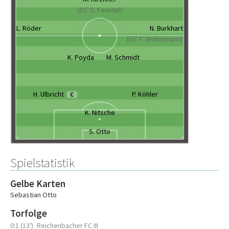
(55' S. Feustel)
L. Röder
N. Burkhart
(65' F. Wollermann)
K. Poyda
M. Schmidt
H. Ulbricht
P. Köhler
C
K. Nitsche
S. Otto
Spielstatistik
Gelbe Karten
Sebastian Otto
Torfolge
0:1 (13')
Reichenbacher FC III