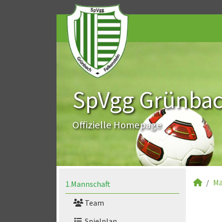
SpVgg Grünbach
Offizielle Homepage
Mä
1.Mannschaft
Team
Spielplan