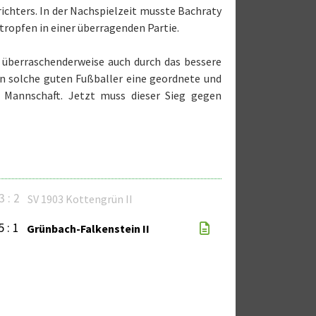
richters. In der Nachspielzeit musste Bachraty
tropfen in einer überragenden Partie.
 überraschenderweise auch durch das bessere
gen solche guten Fußballer eine geordnete und
er Mannschaft. Jetzt muss dieser Sieg gegen
3 : 2
SV 1903 Kottengrün II
5 : 1
Grünbach-Falkenstein II