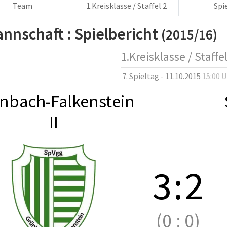
Team
1.Kreisklasse / Staffel 2
Spi
annschaft :
Spielbericht
(2015/16)
1.Kreisklasse / Staffel
7. Spieltag - 11.10.2015
15:00 
nbach-Falkenstein
II
3
:
2
(0
:
0)