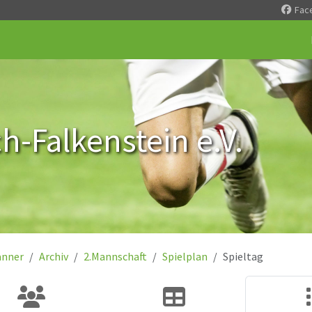
Fac
-Falkenstein e.V.
nner
Archiv
2.Mannschaft
Spielplan
Spieltag