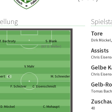
tellung
Spielsta
Tore
Dirk Möckel
T. Bachraty
S. Blank
(83' D. Weller)
Assists
Chris Eisen
Gelbe K
V. Mahr
Chris Eisen
nert
M. Schneider
C
Gelb-Ro
F. Schicker
C. Eisenschmidt
Tomas Bachr
Zuscha
D. Möckel
C. Mohaupt
40