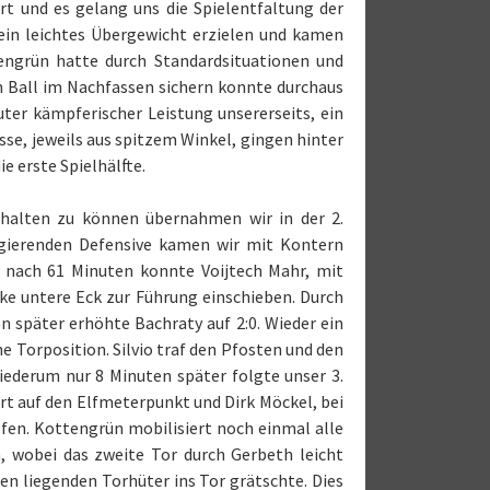
t und es gelang uns die Spielentfaltung der
ein leichtes Übergewicht erzielen und kamen
engrün hatte durch Standardsituationen und
en Ball im Nachfassen sichern konnte durchaus
uter kämpferischer Leistung unsererseits, ein
se, jeweils aus spitzem Winkel, gingen hinter
e erste Spielhälfte.
thalten zu können übernahmen wir in der 2.
 agierenden Defensive kamen wir mit Kontern
 nach 61 Minuten konnte Voijtech Mahr, mit
nke untere Eck zur Führung einschieben. Durch
 später erhöhte Bachraty auf 2:0. Wieder ein
e Torposition. Silvio traf den Pfosten und den
iederum nur 8 Minuten später folgte unser 3.
ert auf den Elfmeterpunkt und Dirk Möckel, bei
fen. Kottengrün mobilisiert noch einmal alle
, wobei das zweite Tor durch Gerbeth leicht
en liegenden Torhüter ins Tor grätschte. Dies