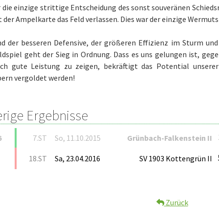
 die einzige strittige Entscheidung des sonst souveränen Schieds
 der Ampelkarte das Feld verlassen. Dies war der einzige Wermuts
nd der besseren Defensive, der größeren Effizienz im Sturm und
ldspiel geht der Sieg in Ordnung. Dass es uns gelungen ist, ge
isch gute Leistung zu zeigen, bekräftigt das Potential unser
ern vergoldet werden!
erige Ergebnisse
6
7.ST
So, 11.10.2015
Grünbach-Falkenstein II
18.ST
Sa, 23.04.2016
SV 1903 Kottengrün II
Zurück