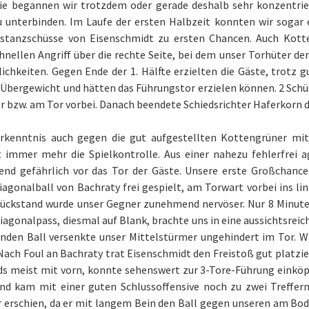
tie begannen wir trotzdem oder gerade deshalb sehr konzentrier
u unterbinden. Im Laufe der ersten Halbzeit konnten wir sogar 
istanzschüsse von Eisenschmidt zu ersten Chancen. Auch Kott
hnellen Angriff über die rechte Seite, bei dem unser Torhüter d
chkeiten. Gegen Ende der 1. Hälfte erzielten die Gäste, trotz g
 Übergewicht und hätten das Führungstor erzielen können. 2 Schüs
r bzw. am Tor vorbei. Danach beendete Schiedsrichter Haferkorn di
Erkenntnis auch gegen die gut aufgestellten Kottengrüner mi
t immer mehr die Spielkontrolle. Aus einer nahezu fehlerfrei
nd gefährlich vor das Tor der Gäste. Unsere erste Großchance
agonalball von Bachraty frei gespielt, am Torwart vorbei ins li
Rückstand wurde unser Gegner zunehmend nervöser. Nur 8 Minuten
iagonalpass, diesmal auf Blank, brachte uns in eine aussichtsreich
enden Ball versenkte unser Mittelstürmer ungehindert im Tor. W
 Nach Foul an Bachraty trat Eisenschmidt den Freistoß gut platzi
ds meist mit vorn, konnte sehenswert zur 3-Tore-Führung einköp
und kam mit einer guten Schlussoffensive noch zu zwei Treffern
r erschien, da er mit langem Bein den Ball gegen unseren am Bod