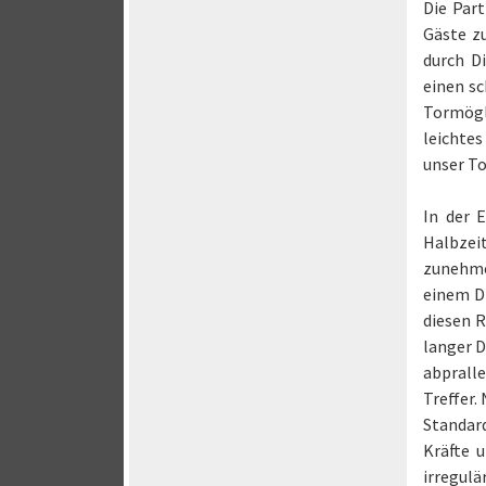
Die Par
Gäste z
durch D
einen sc
Tormögli
leichtes
unser To
In der 
Halbzei
zunehme
einem Di
diesen 
langer D
abprall
Treffer.
Standar
Kräfte 
irregulä