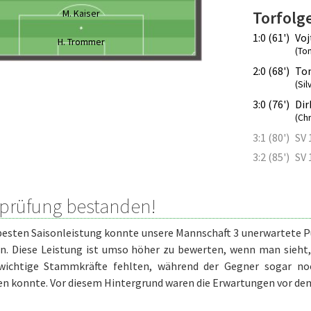
M. Kaiser
Torfolg
1:0 (61')
Voj
H. Trommer
(To
2:0 (68')
To
(Sil
3:0 (76')
Dir
(Chr
3:1 (80')
SV 
3:2 (85')
SV 
eprüfung bestanden!
besten Saisonleistung konnte unsere Mannschaft 3 unerwartete P
n. Diese Leistung ist umso höher zu bewerten, wenn man sieht
wichtige Stammkräfte fehlten, während der Gegner sogar no
n konnte. Vor diesem Hintergrund waren die Erwartungen vor dem