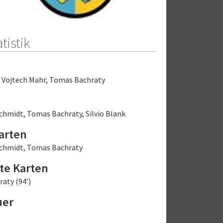
tistik
,
Vojtech Mahr
,
Tomas Bachraty
schmidt
,
Tomas Bachraty
,
Silvio Blank
arten
schmidt
,
Tomas Bachraty
te Karten
aty (94')
uer