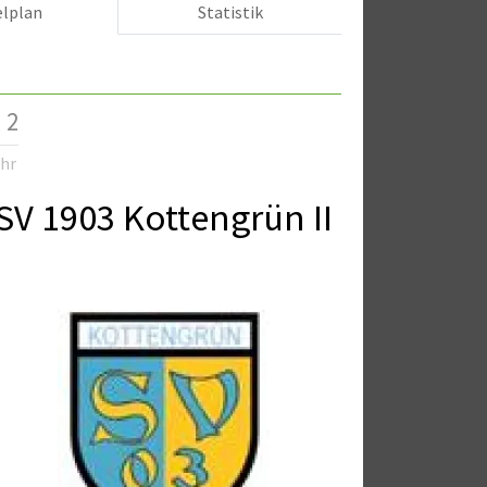
elplan
Statistik
 2
Uhr
SV 1903 Kottengrün II