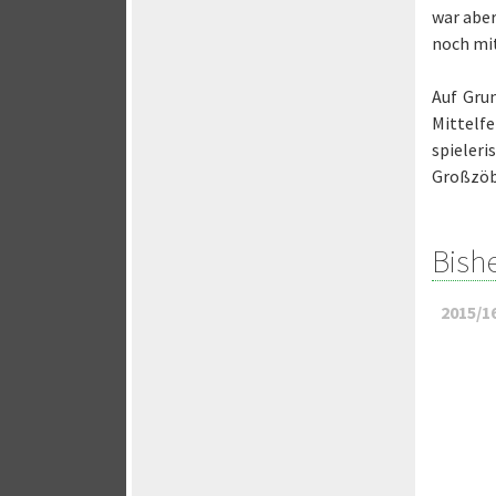
war aber
noch mit
Auf Gru
Mittelfe
spieler
Großzöb
Bish
2015/1