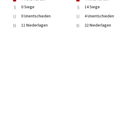
S
0 Siege
S
14 Siege
U
0 Unentschieden
U
4 Unentschieden
N
11 Niederlagen
N
22 Niederlagen