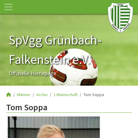
SpVgg Grünbach-
Falkenstein e.V.
Offizielle Homepage
Männer
Archiv
1.Mannschaft
Tom Soppa
Tom Soppa