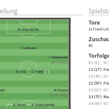
tellung
Spielsta
Tore
2x Frank L
M. Unterdörfer
Zuscha
80
F. Lehmann
Torfolg
J. Hannemann
(83' A. Kunz)
0:1 (5')
SC 
1:1 (17')
Fra
D. Dick
C. Frank
C
1:2 (40')
SC 
2:2 (50')
Fr
2:3 (62')
SC 
aupt
M. Krause
(73' M. Küllig)
3:3 (75')
Max
3:4 (90')
SC 
B. Hertel
K. Eisenschmidt