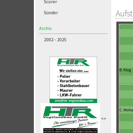
Scorer
Aufs
Sünder
Archiv
2002 - 2025
B. Klug
C. Moh
<>