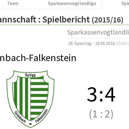
Team
Sparkassenvogtlandliga
Spi
annschaft :
Spielbericht
(2015/16)
Sparkassenvogtlandl
26. Spieltag - 18.06.2016
15:00 
nbach-Falkenstein
3
:
4
(1
:
2)