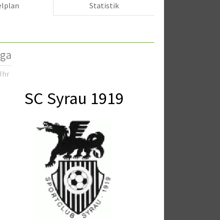
elplan
Statistik
iga
Uhr
SC Syrau 1919