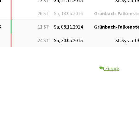
6
13.ST
Sa, 21.11.2015
SC Syrau 1
26.ST
Sa, 18.06.2016
Grünbach-Falkenste
5
11.ST
Sa, 08.11.2014
Grünbach-Falkenste
24.ST
Sa, 30.05.2015
SC Syrau 1
Zurück