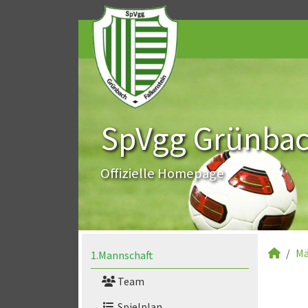
SpVgg Grünbach
Offizielle Homepage
Mä
1.Mannschaft
Team
Spielplan