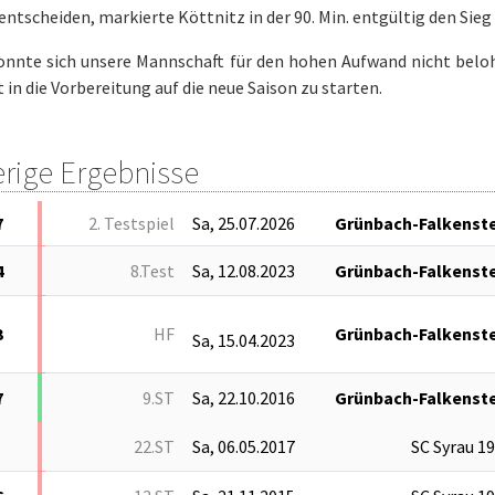
 entscheiden, markierte Köttnitz in der 90. Min. entgültig den Sieg 
onnte sich unsere Mannschaft für den hohen Aufwand nicht beloh
 in die Vorbereitung auf die neue Saison zu starten.
erige Ergebnisse
7
2. Testspiel
Sa, 25.07.2026
Grünbach-Falkenste
4
8.Test
Sa, 12.08.2023
Grünbach-Falkenste
3
HF
Grünbach-Falkenste
Sa, 15.04.2023
7
9.ST
Sa, 22.10.2016
Grünbach-Falkenste
22.ST
Sa, 06.05.2017
SC Syrau 1