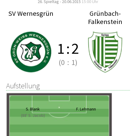
26. Spieltag - 20.06.2015
15:00 Uhr
SV Wernesgrün
Grünbach-
Falkenstein
1
:
2
(0
:
1)
Aufstellung
S. Blank
F. Lehmann
(88' S. Jacob)