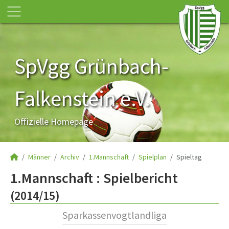
SpVgg Grünbach-
Falkenstein e.V.
Offizielle Homepage
Männer
Archiv
1.Mannschaft
Spielplan
Spieltag
1.Mannschaft :
Spielbericht
(2014/15)
Sparkassenvogtlandliga