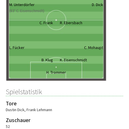
M. Unterdörfer
D. Dick
(83' C. Eisenschmidt)
C. Frank
R. Ebersbach
L. Fücker
C. Mohaupt
B. Klug
K. Eisenschmidt
H. Trommer
Spielstatistik
Tore
Dustin Dick
,
Frank Lehmann
Zuschauer
52