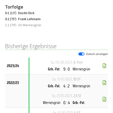
Torfolge
0:1 (13')
Dustin Dick
0:2 (75')
Frank Lehmann
1:2 (79')
SV Wernesgrün
Bisherige Ergebnisse
Datum anzeigen
Sa, 05.08.2023
, 6.Test
2023/24
9 : 0
Grb.-Fst.
Wernesgrün
Sa, 15.10.2022
, 10.ST
2022/23
4 : 2
Grb.-Fst.
Wernesgrün
So, 21.05.2023
, 23.ST
0 : 4
Wernesgrün
Grb.-Fst.
Sa, 02.10.2021
, 6.ST