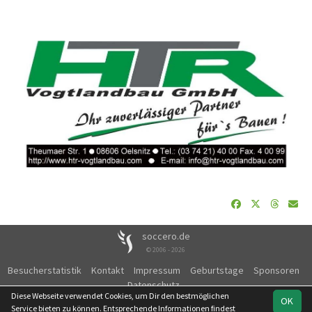
soccero.de
© 2006 - 2026
Besucherstatistik
Kontakt
Impressum
Geburtstage
Sponsoren
Datenschutz
Diese Webseite verwendet Cookies, um Dir den bestmöglichen
OK
Service bieten zu können. Entsprechende Informationen findest