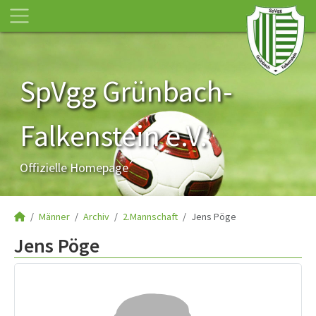
SpVgg Grünbach-
Falkenstein e.V.
Offizielle Homepage
Männer
Archiv
2.Mannschaft
Jens Pöge
Jens Pöge