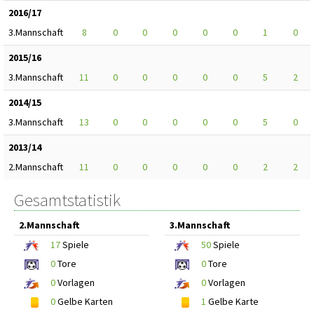
2016/17
3.Mannschaft
8
0
0
0
0
0
1
0
2015/16
3.Mannschaft
11
0
0
0
0
0
5
2
2014/15
3.Mannschaft
13
0
0
0
0
0
5
0
2013/14
2.Mannschaft
11
0
0
0
0
0
2
2
Gesamtstatistik
2.Mannschaft
3.Mannschaft
17
Spiele
50
Spiele
0
Tore
0
Tore
0
Vorlagen
0
Vorlagen
0
Gelbe Karten
1
Gelbe Karte