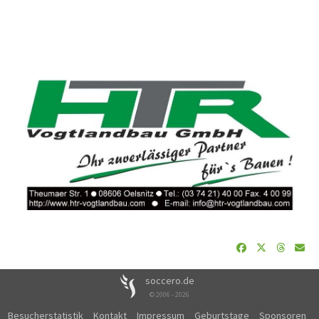
soccero.de
© 2006 - 2026
Besucherstatistik
Kontakt
Impressum
Geburtstage
Sponsoren