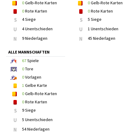
0
Gelb-Rote Karten
0
Gelb-Rote Karten
0
Rote Karten
0
Rote Karten
S
4 Siege
S
5 Siege
U
4 Unentschieden
U
1 Unentschieden
N
9 Niederlagen
N
45 Niederlagen
ALLE MANNSCHAFTEN
67
Spiele
0
Tore
0
Vorlagen
1
Gelbe Karte
0
Gelb-Rote Karten
0
Rote Karten
S
9 Siege
U
5 Unentschieden
N
54 Niederlagen