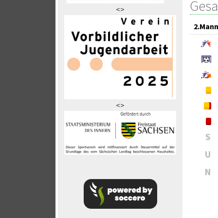
Gesa
<>
2.Mann
<>
S
U
N