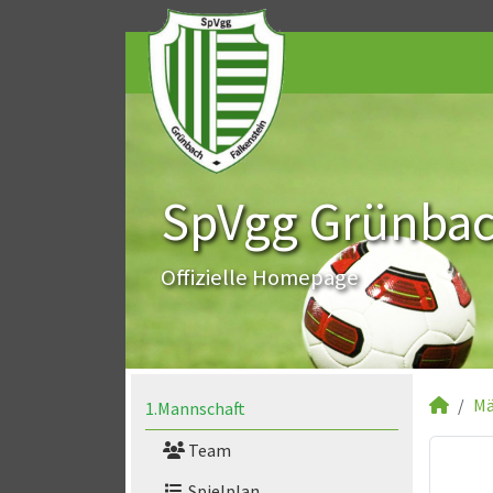
SpVgg Grünbach
Offizielle Homepage
Mä
1.Mannschaft
Team
Spielplan