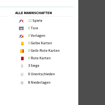
ALLE MANNSCHAFTEN
11
Spiele
0
Tore
0
Vorlagen
0
Gelbe Karten
0
Gelb-Rote Karten
0
Rote Karten
S
3 Siege
U
0 Unentschieden
N
8 Niederlagen