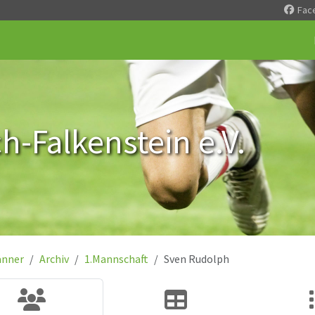
Fac
-Falkenstein e.V.
nner
Archiv
1.Mannschaft
Sven Rudolph