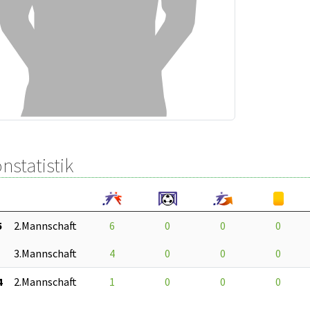
nstatistik
5
2.Mannschaft
6
0
0
0
3.Mannschaft
4
0
0
0
4
2.Mannschaft
1
0
0
0