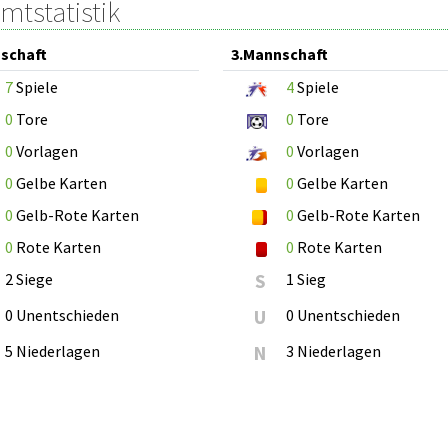
mtstatistik
schaft
3.Mannschaft
7
Spiele
4
Spiele
0
Tore
0
Tore
0
Vorlagen
0
Vorlagen
0
Gelbe Karten
0
Gelbe Karten
0
Gelb-Rote Karten
0
Gelb-Rote Karten
0
Rote Karten
0
Rote Karten
2 Siege
S
1 Sieg
0 Unentschieden
U
0 Unentschieden
5 Niederlagen
N
3 Niederlagen