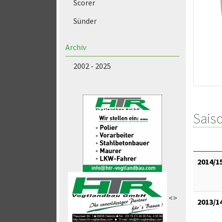
Scorer
Sünder
Archiv
2002 - 2025
Saiso
2014/1
<>
2013/1