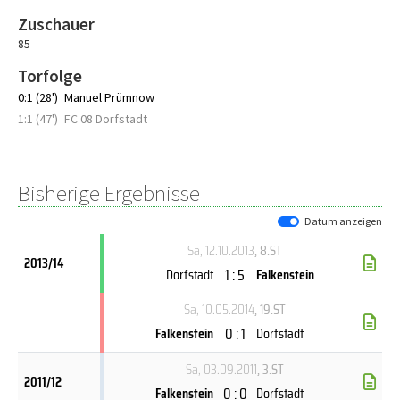
Zuschauer
85
Torfolge
0:1 (28')
Manuel Prümnow
1:1 (47')
FC 08 Dorfstadt
Bisherige Ergebnisse
Datum anzeigen
Sa, 12.10.2013
, 8.ST
2013/14
1 : 5
Dorfstadt
Falkenstein
Sa, 10.05.2014
, 19.ST
0 : 1
Falkenstein
Dorfstadt
Sa, 03.09.2011
, 3.ST
2011/12
0 : 0
Falkenstein
Dorfstadt