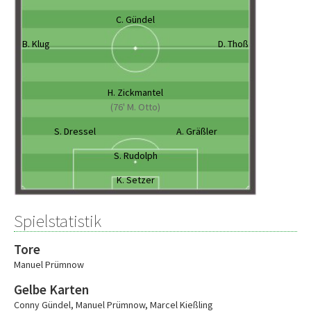
C. Gündel
B. Klug
D. Thoß
H. Zickmantel
(76' M. Otto)
S. Dressel
A. Gräßler
S. Rudolph
K. Setzer
Spielstatistik
Tore
Manuel Prümnow
Gelbe Karten
Conny Gündel
,
Manuel Prümnow
,
Marcel Kießling