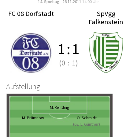
14. Spieltag - 26.11.2011
14:00 Uhr
FC 08 Dorfstadt
SpVgg
Falkenstein
1
:
1
(0
:
1)
Aufstellung
M. Kießling
M. Prümnow
O. Schmidt
(62' L. Günther)