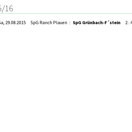
5/16
Sa, 29.08.2015
SpG Ranch Plauen
:
SpG Grünbach-F´stein
2 : 