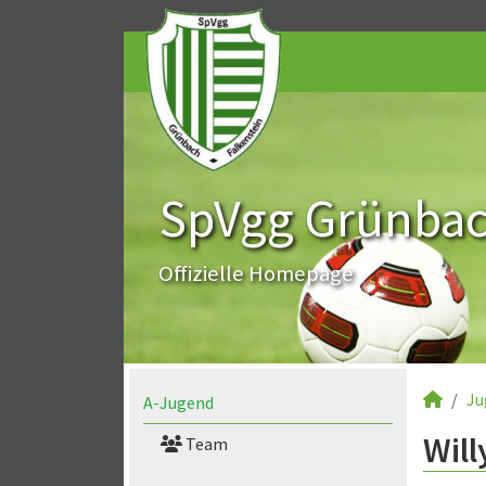
SpVgg Grünbach
Offizielle Homepage
Ju
A-Jugend
Will
Team