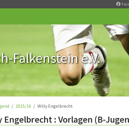
Fac
-Falkenstein e.V.
gend
2015/16
Willy Engelbrecht
y Engelbrecht : Vorlagen (B-Juge