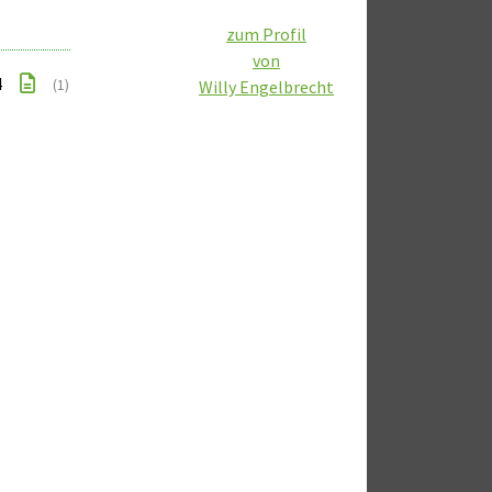
zum Profil
von
4
(1)
Willy Engelbrecht