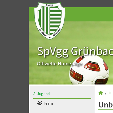
SpVgg Grünbach
Offizielle Homepage
Ju
A-Jugend
Unbe
Team