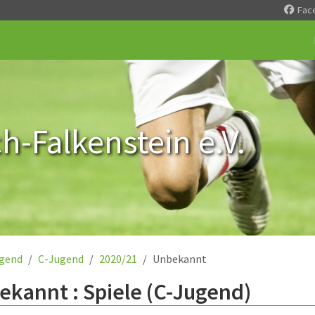
Fac
-Falkenstein e.V.
gend
C-Jugend
2020/21
Unbekannt
kannt : Spiele (C-Jugend)