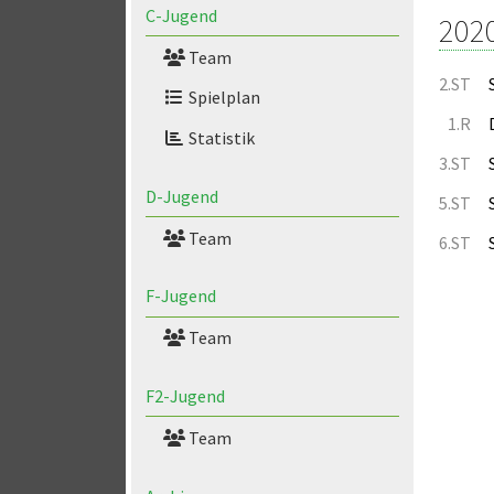
C-Jugend
202
Team
2.ST
Spielplan
1.R
Statistik
3.ST
D-Jugend
5.ST
Team
6.ST
F-Jugend
Team
F2-Jugend
Team