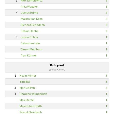
2
Alex Samolewicz
5
Fritz Wappler
5
4
Justus Palme
2
Maximilian Kopp
2
Richard Schädlich
2
Tobias Hache
2
8
Justin Döhler
1
Sebastian Lein
1
Simon Mehlhorn
1
Toni Kühnel
1
B-Jugend
(Gelbe Karten)
1
Kevin Körner
3
Tim Blei
3
3
Manuel Pelz
2
4
Domenic Wunderlich
1
Max Sterzel
1
Maximilian Barth
1
Pascal Ebersbach
1