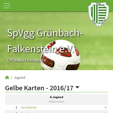
SpVgg Grünbach-
Falkenstein e.V.
Offizielle Homepage
Jugend
Gelbe Karten -
2016/17
A-Jugend
(Gelbe Karten)
1
Jan Küntzel
9