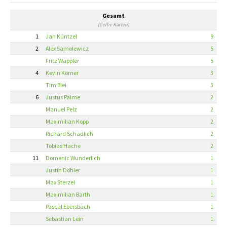
Gesamt
(Gelbe Karten)
1
Jan Küntzel
9
2
Alex Samolewicz
5
Fritz Wappler
5
4
Kevin Körner
3
Tim Blei
3
6
Justus Palme
2
Manuel Pelz
2
Maximilian Kopp
2
Richard Schädlich
2
Tobias Hache
2
11
Domenic Wunderlich
1
Justin Döhler
1
Max Sterzel
1
Maximilian Barth
1
Pascal Ebersbach
1
Sebastian Lein
1