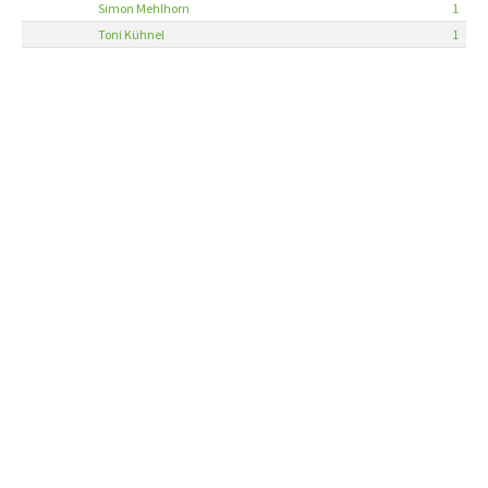
Simon Mehlhorn
1
Toni Kühnel
1