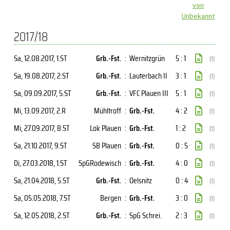
von
Unbekannt
2017/18
Sa, 12.08.2017
, 1.ST
Grb.-Fst.
:
Wernitzgrün
5 : 1
(1)
Sa, 19.08.2017
, 2.ST
Grb.-Fst.
:
Lauterbach II
3 : 1
(1)
Sa, 09.09.2017
, 5.ST
Grb.-Fst.
:
VFC Plauen III
5 : 1
(1)
Mi, 13.09.2017
, 2.R
Mühltroff
:
Grb.-Fst.
4 : 2
(1)
Mi, 27.09.2017
, 8.ST
Lok Plauen
:
Grb.-Fst.
1 : 2
(1)
Sa, 21.10.2017
, 9.ST
SB Plauen
:
Grb.-Fst.
0 : 5
(1)
Di, 27.03.2018
, 1.ST
SpGRodewisch
:
Grb.-Fst.
4 : 0
(1)
Sa, 21.04.2018
, 5.ST
Grb.-Fst.
:
Oelsnitz
0 : 4
(1)
Sa, 05.05.2018
, 7.ST
Bergen
:
Grb.-Fst.
3 : 0
(1)
Sa, 12.05.2018
, 2.ST
Grb.-Fst.
:
SpG Schrei.
2 : 3
(1)