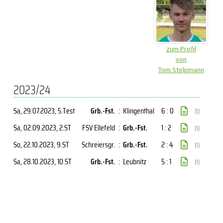
zum Profil
von
Tom Stolpmann
2023/24
Sa, 29.07.2023
, 5.Test
Grb.-Fst.
:
Klingenthal
6 : 0
(1)
Sa, 02.09.2023
, 2.ST
FSV Ellefeld
:
Grb.-Fst.
1 : 2
(1)
So, 22.10.2023
, 9.ST
Schreiersgr.
:
Grb.-Fst.
2 : 4
(1)
Sa, 28.10.2023
, 10.ST
Grb.-Fst.
:
Leubnitz
5 : 1
(1)