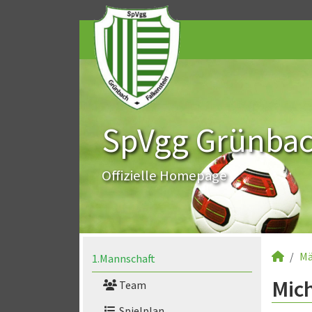
SpVgg Grünbach
Offizielle Homepage
Mä
1.Mannschaft
Mich
Team
Spielplan