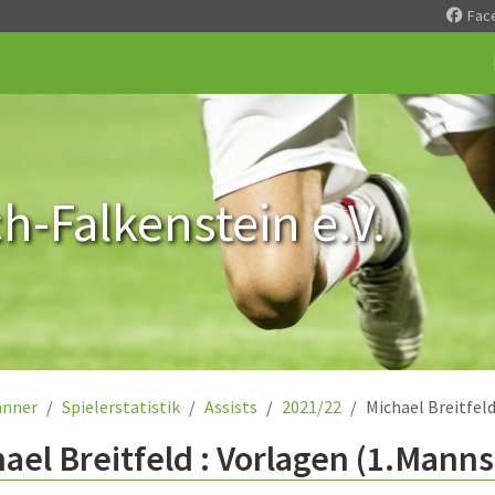
Fac
-Falkenstein e.V.
nner
Spielerstatistik
Assists
2021/22
Michael Breitfel
ael Breitfeld : Vorlagen (1.Manns