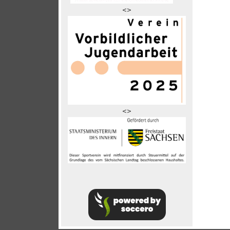
<>
<>