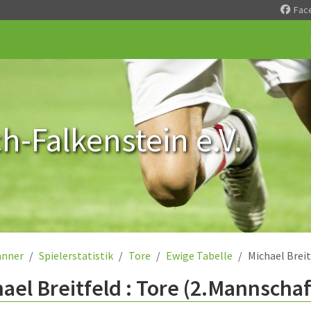
Fac
-Falkenstein e.V.
nner
Spielerstatistik
Tore
Ewige Tabelle
Michael Breit
ael Breitfeld : Tore (2.Mannschaf