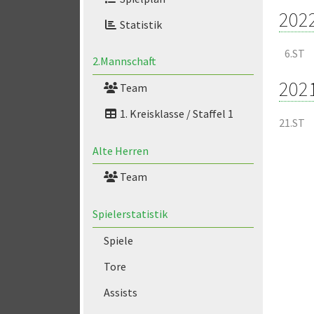
202
Statistik
6.ST
2.Mannschaft
202
Team
1. Kreisklasse / Staffel 1
21.ST
Alte Herren
Team
Spielerstatistik
Spiele
Tore
Assists