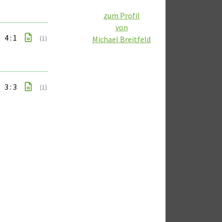
zum Profil
von
4 : 1
(1)
Michael Breitfeld
3 : 3
(1)