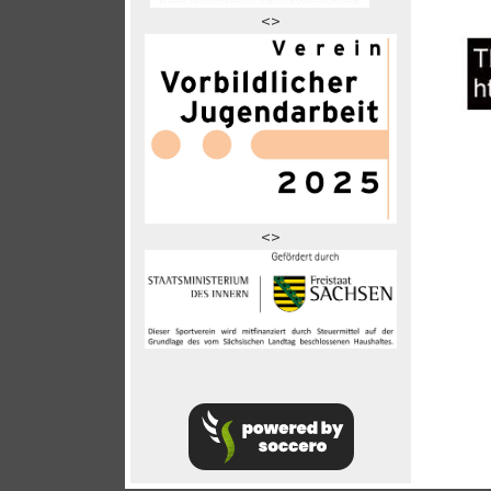
<>
<>