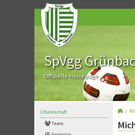
SpVgg Grünbach
Offizielle Homepage
Mä
1.Mannschaft
Mich
Team
Spielplan