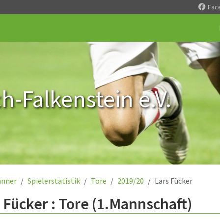
Fac
-Falkenstein e.V.
nner
Spielerstatistik
Tore
2019/20
Lars Fücker
 Fücker : Tore (1.Mannschaft)