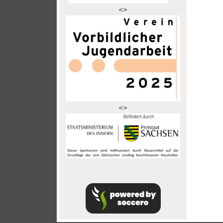
<>
<>