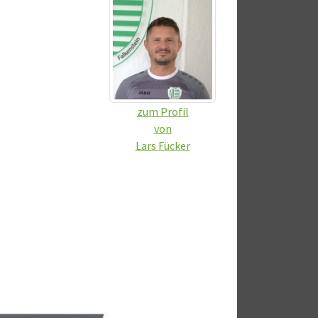
zum Profil
von
Lars Fücker