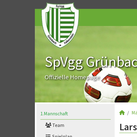
SpVgg Grünbach
Offizielle Homepage
Mä
1.Mannschaft
Lars
Team
Spielplan