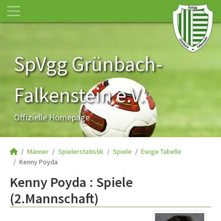
SpVgg Grünbach-
Falkenstein e.V.
Offizielle Homepage
Männer
Spielerstatistik
Spiele
Ewige Tabelle
Kenny Poyda
Kenny Poyda : Spiele
(2.Mannschaft)