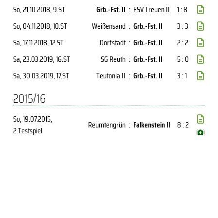
So, 21.10.2018
, 9.ST
Grb.-Fst. II
:
FSV Treuen II
1 : 8
So, 04.11.2018
, 10.ST
Weißensand
:
Grb.-Fst. II
3 : 3
Sa, 17.11.2018
, 12.ST
Dorfstadt
:
Grb.-Fst. II
2 : 2
Sa, 23.03.2019
, 16.ST
SG Reuth
:
Grb.-Fst. II
5 : 0
Sa, 30.03.2019
, 17.ST
Teutonia II
:
Grb.-Fst. II
3 : 1
2015/16
So, 19.07.2015
,
Reumtengrün
:
Falkenstein II
8 : 2
2.Testspiel
(
)