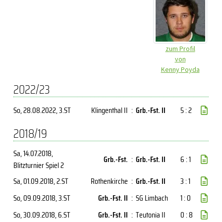
zum Profil
von
Kenny Poyda
2022/23
So, 28.08.2022
, 3.ST
Klingenthal II
:
Grb.-Fst. II
5 : 2
2018/19
Sa, 14.07.2018
,
Grb.-Fst.
:
Grb.-Fst. II
6 : 1
Blitzturnier Spiel 2
Sa, 01.09.2018
, 2.ST
Rothenkirche
:
Grb.-Fst. II
3 : 1
So, 09.09.2018
, 3.ST
Grb.-Fst. II
:
SG Limbach
1 : 0
So, 30.09.2018
, 6.ST
Grb.-Fst. II
:
Teutonia II
0 : 8