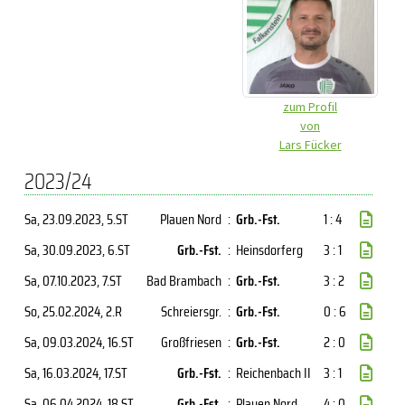
zum Profil
von
Lars Fücker
2023/24
Sa, 23.09.2023
, 5.ST
Plauen Nord
:
Grb.-Fst.
1 : 4
Sa, 30.09.2023
, 6.ST
Grb.-Fst.
:
Heinsdorferg
3 : 1
Sa, 07.10.2023
, 7.ST
Bad Brambach
:
Grb.-Fst.
3 : 2
So, 25.02.2024
, 2.R
Schreiersgr.
:
Grb.-Fst.
0 : 6
Sa, 09.03.2024
, 16.ST
Großfriesen
:
Grb.-Fst.
2 : 0
Sa, 16.03.2024
, 17.ST
Grb.-Fst.
:
Reichenbach II
3 : 1
Sa, 06.04.2024
, 18.ST
Grb.-Fst.
:
Plauen Nord
4 : 0