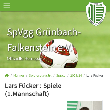
SpVgg Grünbach-
Falkenstein e.V.
Offizielle Homepage
Männer
Spielerstatistik
Spiele
2023/24
Lars Fücker
Lars Fücker : Spiele
(1.Mannschaft)