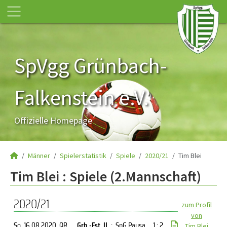
SpVgg Grünbach-
Falkenstein e.V.
Offizielle Homepage
Männer
Spielerstatistik
Spiele
2020/21
Tim Blei
Tim Blei : Spiele (2.Mannschaft)
2020/21
zum Profil
von
So, 16.08.2020
, QR
Grb.-Fst. II
:
SpG Pausa
1 : 2
Tim Blei