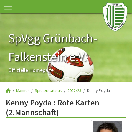
SpVgg Grünbach-
Falkenstein e.V.
Offizielle Homepage
Männer
Spielerstatistik
2022/23
Kenny Poyda
Kenny Poyda : Rote Karten
(2.Mannschaft)