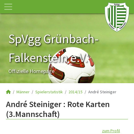
SpVgg Grünbach-
Falkenstein e.V.
Offizielle Homepage
Männer
Spielerstatistik
2014/15
André Steiniger
André Steiniger : Rote Karten
(3.Mannschaft)
zum Profil