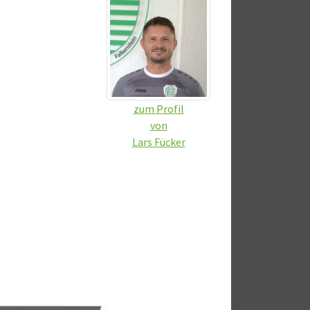
zum Profil
von
Lars Fücker