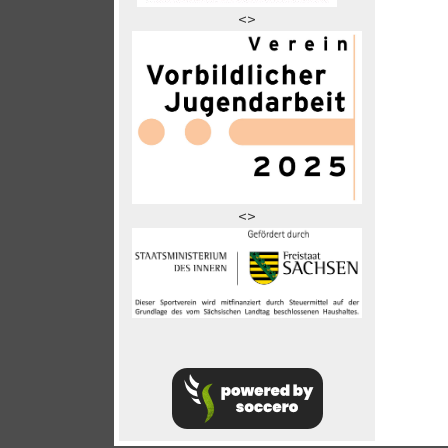
<>
<>