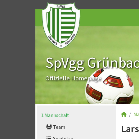
SpVgg Grünbach
Offizielle Homepage
Mä
1.Mannschaft
Lars
Team
Spielplan