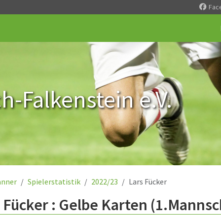
Fac
-Falkenstein e.V.
nner
Spielerstatistik
2022/23
Lars Fücker
 Fücker : Gelbe Karten (1.Mannsc